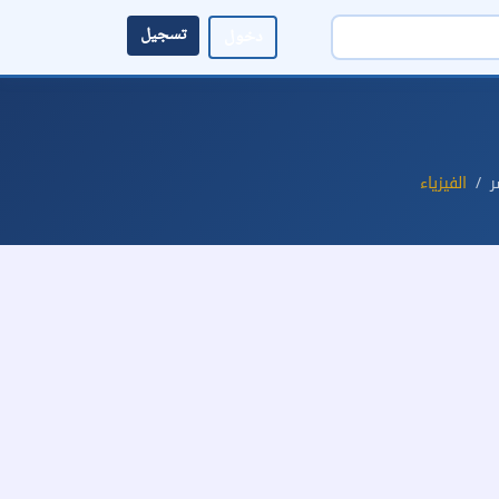
تسجيل
دخول
ر
الفيزياء