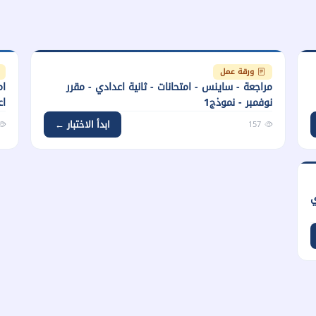
ورقة عمل
مراجعة - ساينس - امتحانات - ثانية اعدادي - مقرر
نوفمبر - نموذج1
اع
ابدأ الاختبار ←
157
دادي