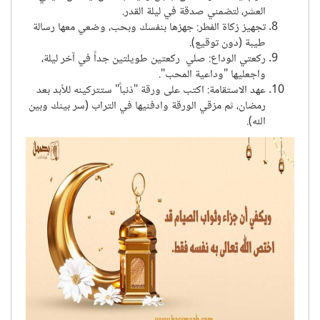
سهم ليلة القدر
:
تصدق بمبلغ زهيد جداً كل ليلة من الليالي
العشر، لتضمني صدقة في ليلة القدر.
تجهيز زكاة الفطر
:
جهزها بنفسك وبحب، وضعي معها رسالة
طيبة (دون توقيع).
ركعتي الوداع
:
صلي ركعتين طويلتين جداً في آخر ليلة،
واجعليها "وداعية المحب".
عهد الاستقامة
:
اكتب على ورقة "ذنباً" ستترکينه للأبد بعد
رمضان، ثم مزقي الورقة وادفنيها في التراب (سر بينك وبين
الله).