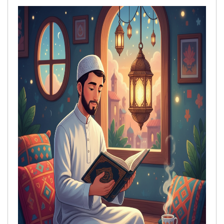
إخلاصاً لله وحده.