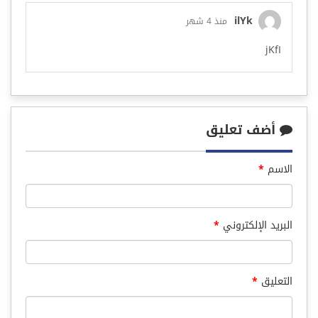
ilYk
منذ 4 شهر
jKfI
أضف تعليق
الاسم
*
البريد الإلكتروني
*
التعليق
*