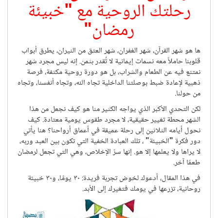
رمضان.. ٣٠ يومًا من النقاء:
رحلتك الروحية مع "خبيئة
رمضان
"
ها هو شهر القرآن، شهر الغفران، شهر العتق من النيران، يطرق أبواب
قلوبنا حاملاً معه نسمات إيمانية لا تُقدر بثمن. إنه ليس مجرد شهر
نمتنع فيه عن الطعام والشراب، بل هو دورة روحية مكثفة، فرصة
ذهبية لإعادة ضبط بوصلتنا الداخلية تجاه الله، وتجاه أنفسنا، وتجاه
من حولنا.
لكن التحدي الأكبر الذي يواجه الكثير منا هو كيف نجعل من هذا
الشهر محطة تغيير حقيقية، لا مجرد طقوس يومية معتادة. كيف
نحول أيامه الثلاثين إلى رحلة عميقة في أعماق أرواحنا؟ هنا يأتي
دور فكرة
"
الخبيئة
"
، تلك العبادة الخفية التي تكون بين العبد وربه،
لا يراها ولا يعلمها إلا هو. إنها سرّ الإخلاص، وهي التي تجعل لرمضان
طعمًا آخر.
في هذا المقال، أدعوك لخوض تجربة فريدة:
٣٠
يومًا، و٣٠ خبيئة
روحانية
، تزرعها في يومك فتغيرك إلى الأبد.