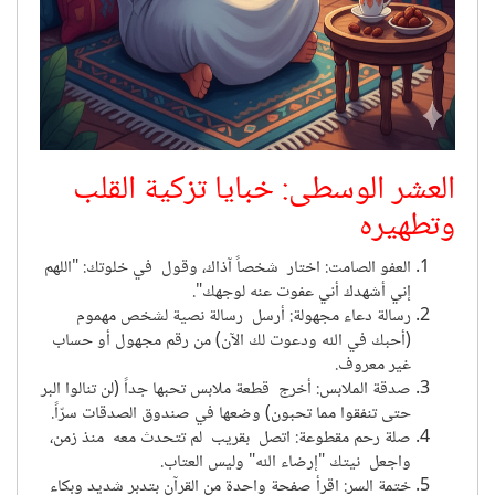
العشر الوسطى: خبايا تزكية القلب
وتطهيره
العفو الصامت
:
اختار شخصاً آذاك، وقول في خلوتك: "اللهم
إني أشهدك أني عفوت عنه لوجهك".
رسالة دعاء مجهولة
:
أرسل رسالة نصية لشخص مهموم
(أحبك في الله ودعوت لك الآن) من رقم مجهول أو حساب
غير معروف.
صدقة الملابس
:
أخرج قطعة ملابس تحبها جداً (لن تنالوا البر
حتى تنفقوا مما تحبون) وضعها في صندوق الصدقات سرّاً.
صلة رحم مقطوعة
:
اتصل بقريب لم تتحدث معه منذ زمن،
واجعل نيتك "إرضاء الله" وليس العتاب.