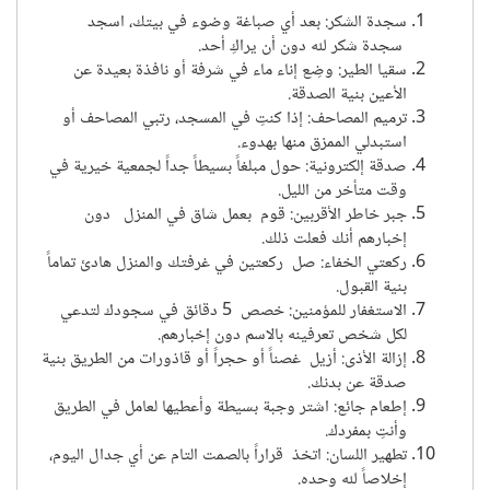
سجدة الشكر
:
بعد أي صباغة وضوء في بيتك، اسجد
سجدة شكر لله دون أن يراكِ أحد.
سقيا الطير
:
وضِع إناء ماء في شرفة أو نافذة بعيدة عن
الأعين بنية الصدقة.
ترميم المصاحف
:
إذا كنتِ في المسجد، رتبي المصاحف أو
استبدلي الممزق منها بهدوء.
صدقة إلكترونية
:
حول مبلغاً بسيطاً جداً لجمعية خيرية في
وقت متأخر من الليل.
جبر خاطر الأقربين
:
قوم بعمل شاق في المنزل دون
إخبارهم أنك فعلت ذلك.
ركعتي الخفاء
:
صل ركعتين في غرفتك والمنزل هادئ تماماً
بنية القبول.
الاستغفار للمؤمنين
:
خصص 5 دقائق في سجودك لتدعي
لكل شخص تعرفينه بالاسم دون إخبارهم.
إزالة الأذى
:
أزيل غصناً أو حجراً أو قاذورات من الطريق بنية
صدقة عن بدنك.
إطعام جائع
:
اشتر وجبة بسيطة وأعطيها لعامل في الطريق
وأنتِ بمفردك.
تطهير اللسان
:
اتخذ قراراً بالصمت التام عن أي جدال اليوم،