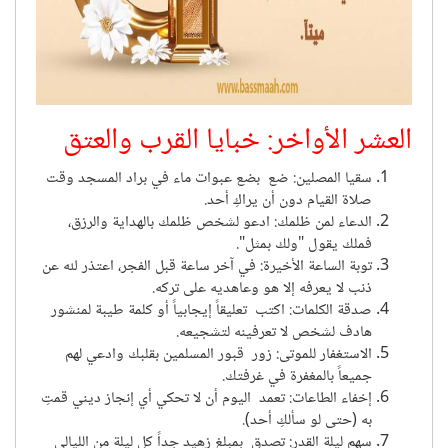
العشر الأواخر: خبايا القرب والعتق
سقيا المصلين
:
ضع بضع عبوات ماء في براد المسجد وقت
صلاة القيام دون أن يراكِ أحد.
الدعاء لمن ظلمك
:
ادعو لشخص ظلمك بالهداية والرزق،
فملك يقول "ولك بمثل".
توبة الساعة الأخيرة
:
في آخر ساعة قبل الفجر، اعتذر لله عن
ذنب لا يعرفه إلا هو وعاهديه على تركه.
صدقة الكلمات
:
اكتب تعليقاً إيجابياً أو كلمة طيبة لمنشور
هادف لشخص لا تعرفينه لتشجيعه.
الاستغفار للموتى
:
زور قبور المسلمين بقلبك وادعي لهم
جميعاً بالمغفرة في غرفتك.
إخفاء الطاعات
:
تعمد اليوم أن لا تحكي أي إنجاز ديني قمتِ
به (حتى لو سألكِ أحد).