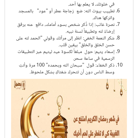
ختمة السر
:
اقرأ صفحة واحدة من القرآن بتدبر شديد وبكاء
في خلوتك، لا يعلم بها أحد.
تطييب بيوت الله
:
ضع زجاجة عطر أو "عود" بالمسجد
واتركها هناك.
نصرة غائب
:
إذا ذُكر شخص بسوء أمامك، دافع عنه برفق
إرضاءً لله وتطبيقاً لسنة نبيه.
شكر النعمة الخفي
:
انظر إلى مرآتك وقولي "الحمد لله على
حسن الخلق والخلق" بيقين قلب.
إسعاد يتيم
:
حول مبلغاً لكسوة عيد ليتيم عبر التطبيقات
الرسمية في ساعة سحر.
ذكر الخفاء
:
قول "سبحان الله وبحمده" 100 مرة وأنتِ
وسط الناس دون أن تتحرك شفتاكِ بشكل ملحوظ.