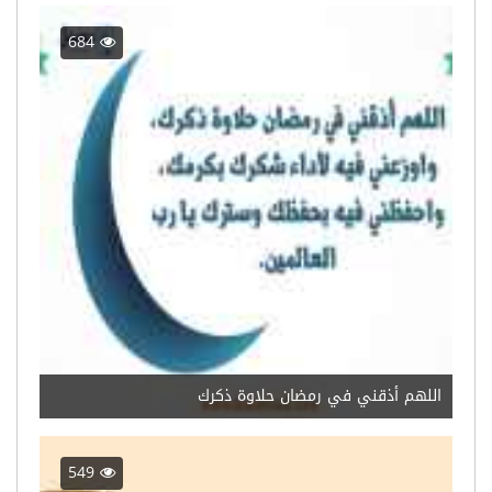
684
‏اللهم أذقني في رمضان حلاوة ذكرك
549