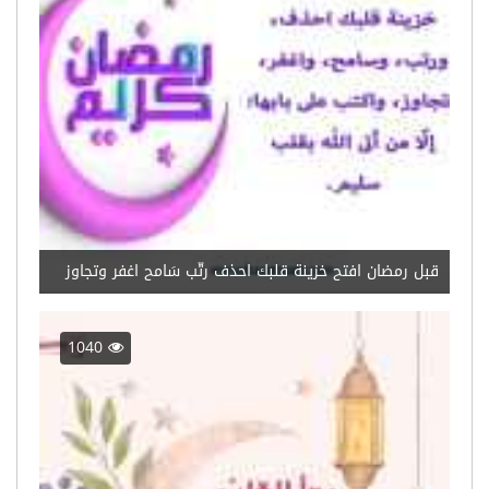
قبل رمضان افتح خزينة قلبك احذف رتّب سَامح اغفر وتجاوز
1040