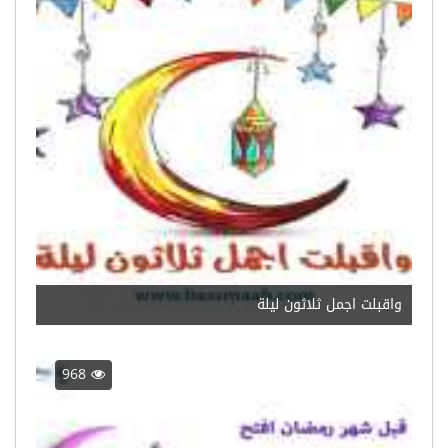
واقبلت اجمل ثلاثون ليلة
968