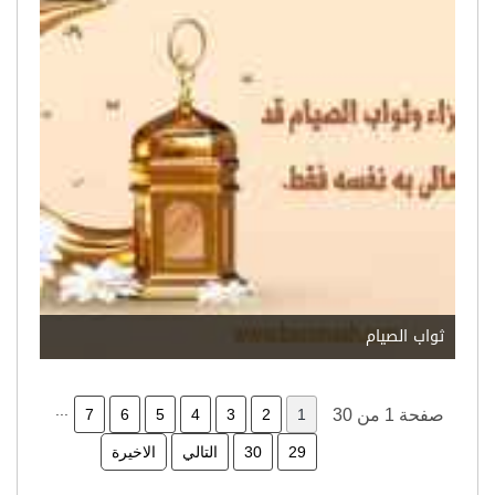
ثواب الصيام
...
صفحة 1 من 30
1
2
3
4
5
6
7
29
30
التالي
الاخيرة