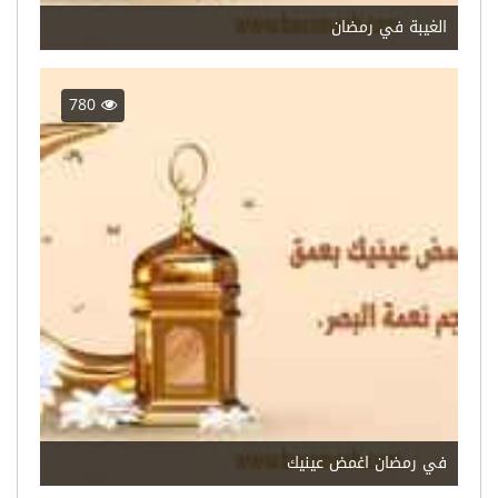
الغيبة في رمضان
780
في رمضان اغمض عينيك