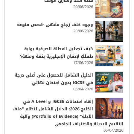
قصة سند وسارق الوقت
20/06/2026
وجوه خلف زجاج مقهى -قصص منوعة
20/06/2026
كيف تجعلين العطلة الصيفية بوابة
طفلكِ لإتقان الإنجليزية بثقة ومتعة؟
17/06/2026
الدليل الشامل للحصول على أعلى درجة
في IGCSE بدون امتحان نهائي
06/04/2026
إلغاء امتحانات IGCSE و A Level في
الخليج 2026: الدليل الشامل لنظام "ملف
الأدلة" (Portfolio of Evidence) وآلية
التقييم البديلة والاعتراف الجامعي